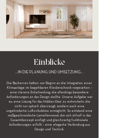
Einblicke
...IN DIE PLANUNG UND UMSETZUNG...
Die Bauherren hatten von Beginn an die Integration einer
Klimaanlage im begehbaren Kleiderschrank vorgesehen –
eine clevere Entscheidung, die allerdings besondere
Anforderungen an das Design stellte. Unsere Aufgabe war
es, eine Lösung für das Hidden-Door zu entwickeln, die
nicht nur optisch überzeugt, sondern auch eine
ungehinderte Luftzirkulation ermöglicht. So entstand eine
maßgeschneiderte Lamellenwand, die sich stilvoll in das
Gesamtkonzept einfügt und gleichzeitig funktionale
Anforderungen erfüllt – eine elegante Verbindung aus
Design und Technik.