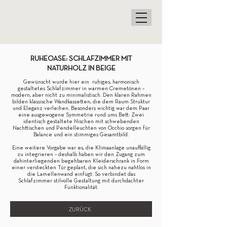
RUHEOASE: SCHLAFZIMMER MIT
NATURHOLZ IN BEIGE
Gewünscht wurde hier ein ruhiges, harmonisch
gestaltetes Schlafzimmer in warmen Cremetönen –
modern, aber nicht zu minimalistisch. Den klaren Rahmen
bilden klassische Wandkassetten, die dem Raum Struktur
und Eleganz verleihen. Besonders wichtig war dem Paar
eine ausgewogene Symmetrie rund ums Bett: Zwei
identisch gestaltete Nischen mit schwebenden
Nachttischen und Pendelleuchten von Occhio sorgen für
Balance und ein stimmiges Gesamtbild.
Eine weitere Vorgabe war es, die Klimaanlage unauffällig
zu integrieren – deshalb haben wir den Zugang zum
dahinterliegenden begehbaren Kleiderschrank in Form
einer versteckten Tür geplant, die sich nahezu nahtlos in
die Lamellenwand einfügt. So verbindet das
Schlafzimmer stilvolle Gestaltung mit durchdachter
Funktionalität.
ZURÜCK