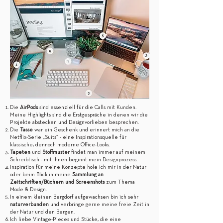
Die
AirPods
sind essenziell für die Calls mit Kunden.
Meine Highlights sind die Erstgespräche in denen wir die
Projekte abstecken und Designvorlieben besprechen.
Die
Tasse
war ein Geschenk und erinnert mich an die
Netflix-Serie „Suits“ - eine Inspirationsquelle für
klassische, dennoch moderne Office-Looks.
Tapeten
und
Stoffmuster
findet man immer auf meinem
Schreibtisch - mit ihnen beginnt mein Designprozess.
Inspiration für meine Konzepte hole ich mir in der Natur
oder beim Blick in meine
Sammlung an
Zeitschriften/Büchern und Screenshots
zum Thema
Mode & Design.
In einem kleinen Bergdorf aufgewachsen bin ich sehr
naturverbunden
und verbringe gerne meine freie Zeit in
der Natur und den Bergen.
Ich liebe Vintage-Pieces und Stücke, die eine