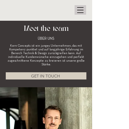
Meet the team
ÜBER UNS
Kern Concepts ist ein junges Unternehmen, das mit
Kompetenz punktet und auf langjährige Erfahrung im
Bereich Technik & Design zurückgreifen kann. Auf
individuelle Kundenwünsche einzugehen und perfekt
zugeschnittene Konzepte zu kreieren ist unsere große
Stärke.
GET IN TOUCH