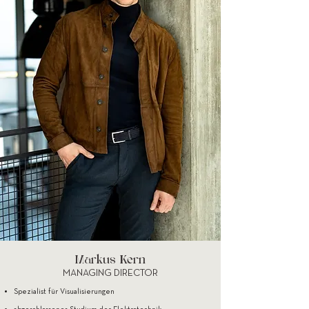
M
arkus K
ern
MANAGING DIRECT
OR
Spezialist für Visualisierungen