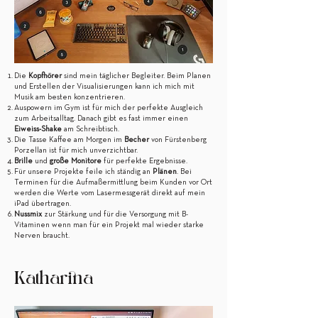
Die
Kopfhörer
sind mein täglicher Begleiter. Beim Planen
und Erstellen der Visualisierungen kann ich mich mit
Musik am besten konzentrieren.
Auspowern im Gym ist für mich der perfekte Ausgleich
zum Arbeitsalltag. Danach gibt es fast immer einen
Eiweiss-Shake
am Schreibtisch.
Die Tasse Kaffee am Morgen im
Becher
von Fürstenberg
Porzellan ist für mich unverzichtbar.
Brille
und
große Monitore
für perfekte Ergebnisse.
Für unsere Projekte feile ich ständig an
Plänen
. Bei
Terminen für die Aufmaßermittlung beim Kunden vor Ort
werden die Werte vom Lasermessgerät direkt auf mein
iPad übertragen.
Nussmix
zur Stärkung und für die Versorgung mit B-
Vitaminen wenn man für ein Projekt mal wieder starke
Nerven braucht.
Katharina