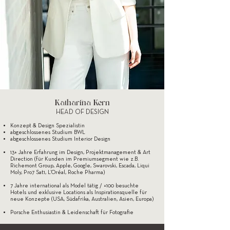
Katharina K
ern
HEAD OF DESIGN
Konzept & Design Spezialistin
abgeschlossenes Studium BWL
abgeschlossenes Studium Interior Design
13+ Jahre Erfahrung im Design, Projektmanagement & Art
Direction (für Kunden im Premiumsegment wie z.B.
Richemont Group, Apple, Google, Swarovski, Escada, Liqui
Moly, Pro7 Sat1, L'Oréal, Roche Pharma)
7 Jahre international als Model tätig / +100 besuchte
Hotels und exklusive Locations als Inspirationsquelle für
neue Konzepte (USA, Südafrika, Australien, Asien, Europa)
Porsche Enthusiastin & Leidenschaft für Fotografie