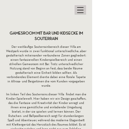
GAMESROOM MIT BAR UND KIDSECKE IM
SOUTERRAIN
Der weitläufige Souterrainbereich dieser Villa am
Westpark wurde in zwei funktional unterschiedliche, aber
gestalterisch miteinander verbundene Zonen gegliedert:
einen fantasievollen Kinderspielbereich und einen
stilvollen Gamesroom mit Bar. Trotz unterschiedlicher
Nutzung stand von Beginn an fest, dass beide Räume
gestalterisch eine Einheit bilden sollten. Als
verbindendes Element diente dabei eine florale Tapete
in Altrosa- und Beigetönen die vom Kunden vorgegeben
wurde.
Im linken Teil des Souterrains dieser Villa findet man die
Kinder-Spielewelt. Hier haben wir ein Design geschaffen,
das die Fantasie und Kreativität der Kinder anregt und
ihnen eine gemütliche und einladende Umgebung
bietet, in der sie spielen und lernen können. Der
Rutschen- und Ballpoolbereich sorgt für stundenlangen
Spaß und Abenteuer, während das moderne Etagenbett
mit Klettergerüst das Herzstück des Raumes bildet. Es ist
vielseitig nutzbar und kann nicht nur zum Schlafen,