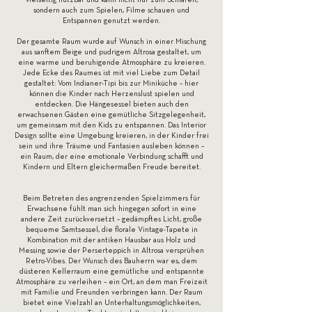
sondern auch zum Spielen, Filme schauen und
Entspannen genutzt werden.
Der gesamte Raum wurde auf Wunsch in einer Mischung
aus sanftem Beige und pudrigem Altrosa gestaltet, um
eine warme und beruhigende Atmosphäre zu kreieren.
Jede Ecke des Raumes ist mit viel Liebe zum Detail
gestaltet: Vom Indianer-Tipi bis zur Miniküche – hier
können die Kinder nach Herzenslust spielen und
entdecken. Die Hängesessel bieten auch den
erwachsenen Gästen eine gemütliche Sitzgelegenheit,
um gemeinsam mit den Kids zu entspannen. Das Interior
Design sollte eine Umgebung kreieren, in der Kinder frei
sein und ihre Träume und Fantasien ausleben können –
ein Raum, der eine emotionale Verbindung schafft und
Kindern und Eltern gleichermaßen Freude bereitet.
Beim Betreten des angrenzenden Spielzimmers für
Erwachsene fühlt man sich hingegen sofort in eine
andere Zeit zurückversetzt – gedämpftes Licht, große
bequeme Samtsessel, die florale Vintage-Tapete in
Kombination mit der antiken Hausbar aus Holz und
Messing sowie der Perserteppich in Altrosa versprühen
Retro-Vibes. Der Wunsch des Bauherrn war es, dem
düsteren Kellerraum eine gemütliche und entspannte
Atmosphäre zu verleihen – ein Ort, an dem man Freizeit
mit Familie und Freunden verbringen kann. Der Raum
bietet eine Vielzahl an Unterhaltungsmöglichkeiten,