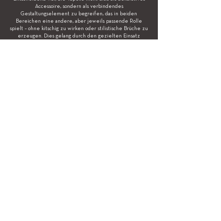
Accessoire, sondern als verbindendes
Gestaltungselement zu begreifen, das in beiden
Bereichen eine andere, aber jeweils passende Rolle
spielt – ohne kitschig zu wirken oder stilistische Brüche zu
erzeugen. Dies gelang durch den gezielten Einsatz
komplementierender Materialien, Farben und
Lichtstimmungen, die die Tapete je nach Raumkontext in
ein neues, passendes Licht rückten.